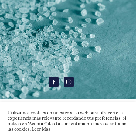
RESERVA Y REGALA
Utilizamos cookies en nuestro sitio web para ofrecerte la
experiencia más relevante recordando tus preferencias. Si
pulsas en "Aceptar" das tu consentimiento para usar todas
las cookies.
Leer Más
© Salt Room Spain |
916227961
|
Política de Privacidad
|